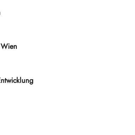
n
d Wien
Entwicklung