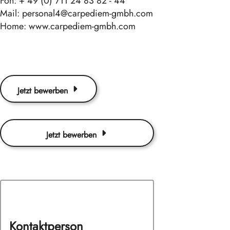
Fon: + 49 (0) 711 24 83 82 - 44
Mail: personal4@carpediem-gmbh.com
Home: www.carpediem-gmbh.com
Jetzt bewerben
Jetzt bewerben
Kontaktperson