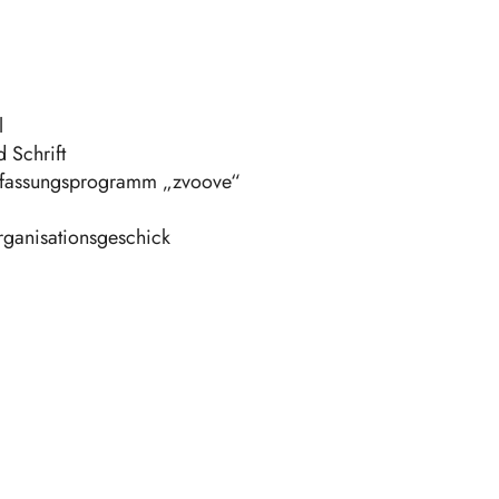
l
 Schrift
erfassungsprogramm „zvoove“
rganisationsgeschick