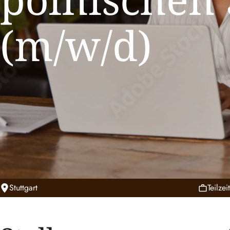
(m/w/d)
Stuttgart
Teilzei